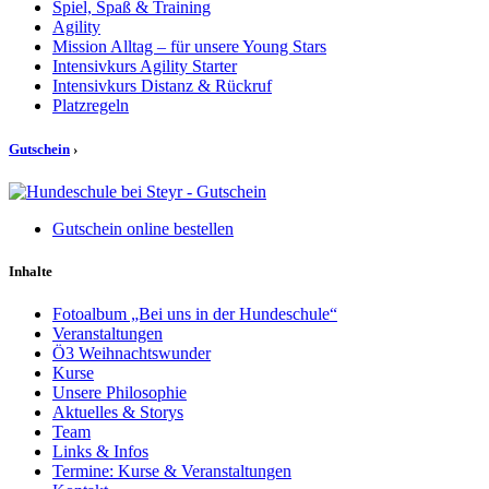
Spiel, Spaß & Training
Agility
Mission Alltag – für unsere Young Stars
Intensivkurs Agility Starter
Intensivkurs Distanz & Rückruf
Platzregeln
Gutschein
›
Gutschein online bestellen
Inhalte
Fotoalbum „Bei uns in der Hundeschule“
Veranstaltungen
Ö3 Weihnachtswunder
Kurse
Unsere Philosophie
Aktuelles & Storys
Team
Links & Infos
Termine: Kurse & Veranstaltungen